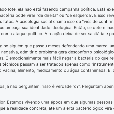
ado lote, ela não está fazendo campanha política. Está ex
téria pode virar “de direita” ou “de esquerda”. E isso re
os fatos. A psicologia social chama isso de “viés de confi
que ameaça sua identidade ideológica. Então, se determin
 como ataque político. A reação deixa de ser sanitária e pas
agine alguém que passou meses defendendo uma marca, um
negativa, admitir o problema gera desconforto psicológico
ivas. É emocionalmente mais fácil negar a bactéria do que 
s técnicos passam a ser tratados apenas como “instrument
vacina, alimento, medicamento ou água contaminada. E, qu
os já não perguntam: “isso é verdadeiro?”. Perguntam apena
aior. Estamos vivendo uma época em que algumas pessoas p
e a realidade concreta, até um alerta bacteriológico vira 