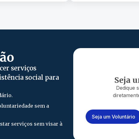
são
cer serviços
istência social para
Seja 
Dedique s
dário.
diretament
oluntariedade sem a
Seja um Voluntário
estar serviços sem visar à