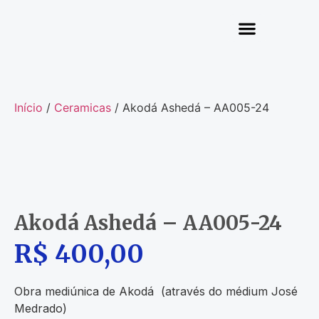
Núcleo de Oração
Quem Somos
Início
/
Ceramicas
/ Akodá Ashedá – AA005-24
Akodá Ashedá – AA005-24
R$
400,00
Obra mediúnica de Akodá (através do médium José
Medrado)