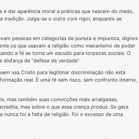
es e dar aparência moral a práticas que nascem do medo,
 a tradição. Julga-se o outro com rigor, enquanto se
cavam pessoas em categorias de pureza e impureza, dignos
amente os que usavam a religião como mecanismo de poder
quando a fé se torna um escudo para torpezas sociais. O
e disfarça de “defesa da verdade”
em usa Cristo para legitimar discriminação não está
sformação real. É uma fé sem risco, sem confronto interno,
íveis, mas também suas convicções mais arraigadas,
acredita, mas sobre o que essa crença produz. Se gera
nunca foi a falta de religião. Foi o excesso de uma