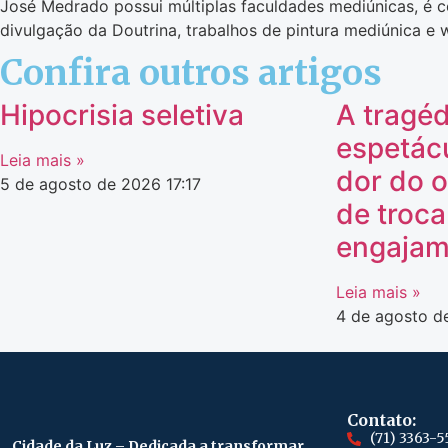
José Medrado possui múltiplas faculdades mediúnicas, é co
divulgação da Doutrina, trabalhos de pintura mediúnica e 
Confira outros artigos
Hipocrisia seletiva
A tragéd
espetác
Leia mais »
dor do o
5 de agosto de 2026
17:17
de troca
engajam
Leia mais »
4 de agosto 
Contato:
(71) 3363-5
Cidade da Luz – Dedicada a transformar