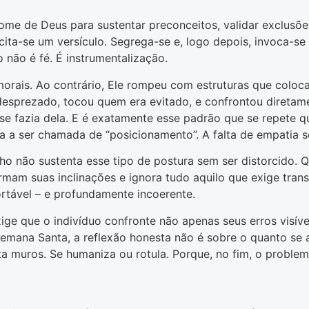
nome de Deus para sustentar preconceitos, validar exclusõ
cita-se um versículo. Segrega-se e, logo depois, invoca-se
não é fé. É instrumentalização.
 morais. Ao contrário, Ele rompeu com estruturas que colo
a desprezado, tocou quem era evitado, e confrontou diret
 se fazia dela. E é exatamente esse padrão que se repete 
sa a ser chamada de “posicionamento”. A falta de empatia s
 não sustenta esse tipo de postura sem ser distorcido. Qu
irmam suas inclinações e ignora tudo aquilo que exige tran
rtável – e profundamente incoerente.
 Exige que o indivíduo confronte não apenas seus erros vis
Semana Santa, a reflexão honesta não é sobre o quanto se 
 muros. Se humaniza ou rotula. Porque, no fim, o problema 