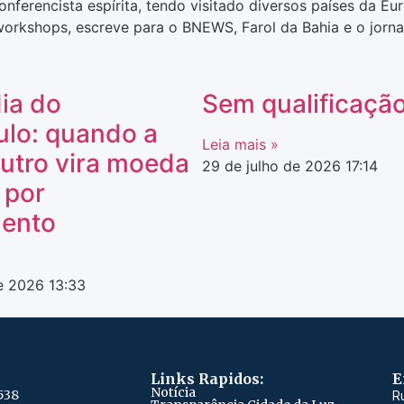
nferencista espírita, tendo visitado diversos países da E
workshops, escreve para o BNEWS, Farol da Bahia e o jornal
ia do
Sem qualificaçã
ulo: quando a
Leia mais »
utro vira moeda
29 de julho de 2026
17:14
 por
ento
de 2026
13:33
Links Rapidos:
E
Notícia
538
R