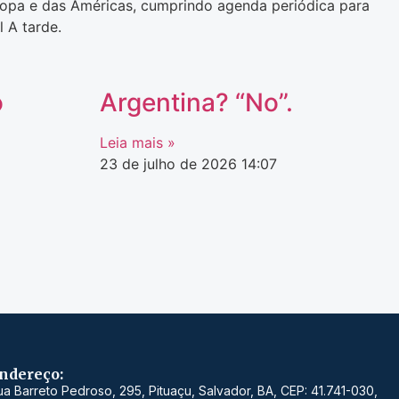
uropa e das Américas, cumprindo agenda periódica para
 A tarde.
o
Argentina? “No”.
Leia mais »
23 de julho de 2026
14:07
ndereço:
ua Barreto Pedroso, 295, Pituaçu, Salvador, BA, CEP: 41.741-030,